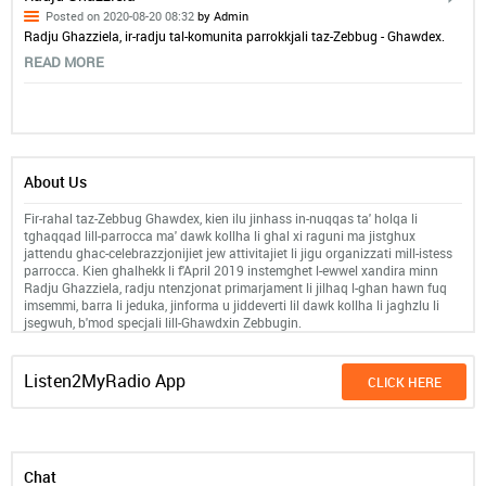
Posted on 2020-08-20 08:32
by Admin
Radju Ghazziela, ir-radju tal-komunita parrokkjali taz-Zebbug - Ghawdex.
READ MORE
About Us
Fir-rahal taz-Zebbug Ghawdex, kien ilu jinhass in-nuqqas ta' holqa li
tghaqqad lill-parrocca ma' dawk kollha li ghal xi raguni ma jistghux
jattendu ghac-celebrazzjonijiet jew attivitajiet li jigu organizzati mill-istess
parrocca. Kien ghalhekk li f'April 2019 instemghet l-ewwel xandira minn
Radju Ghazziela, radju ntenzjonat primarjament li jilhaq l-ghan hawn fuq
imsemmi, barra li jeduka, jinforma u jiddeverti lil dawk kollha li jaghzlu li
jsegwuh, b'mod specjali lill-Ghawdxin Zebbugin.
Listen2MyRadio App
CLICK HERE
Chat