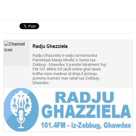
Radju Ghazziela
Radju Ghazziela Ir-radju tal-Komunita
Parrokkjali Marija Mtella' s-Sema taz-
Zebbug - Ghawdex li jxandar lokalment fuq
FM 101.4MHz kif ukoll online ghal dawk
kollha minn madwar id-dinja li jixtiequ
jzommu kuntatt mar-rahal taz-Zebbug -
Ghawdex.